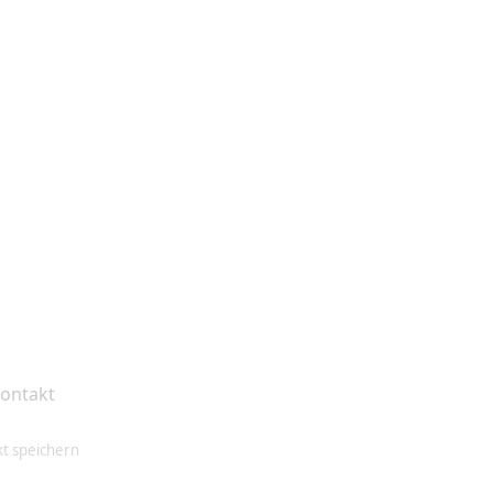
ung
ung
ung
n abweichen.
 WhatsApp
t speichern