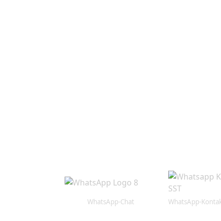
Montag:
15:00 bis 17:00 Uhr
Dienstag:
nach Terminvereinbar
Mittwoch:
15:00 bis 17:00 Uhr
Donnerstag:
nach Terminvereinbar
Freitag:
15:00 bis 17:00 Uhr
Samstag:
nach Terminvereinbar
Die Öffnungszeiten können aufgrund von Notdienste
Die Terminvereinbarung gerne auch per
WhatsApp-Chat
WhatsApp-Kontak