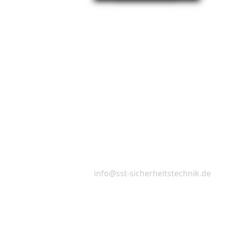
Kontakt
SST Sicherheitstechnik GmbH
Hauptstraße 87
57482 Wenden
Telefon: +49 2762 9877577
E-Mail:
info@sst-sicherheitstechnik.de
Unsere neuen Öffnungszeiten im La