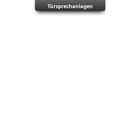
Türsprechanlagen
denlokal